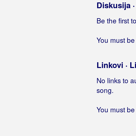
Diskusija 
Nebo
Nek ti bude kao meni
Be the first 
Neka te voli
Neka voda nosi ljubav
Neopisivo
You must be 
Nije mi svejedno
Odlaziš zauvijek
Osjećaj
Linkovi · L
Ostani
Ostavljam ti sve
No links to a
Po dobru ti me pamti
song.
Pokazat ću ti kako da se vratiš
Poljubi me
Pomiluj jubav moju
You must be 
Prospi riječi
Pusti me da živim
Samo tvoja sam bila