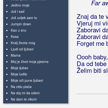
Far a
Jedino moje
Još i sad
Znaj da te 
Još uvijek sam tu
Vjeruj mi v
Jumpin down
Zaboravi da
Kao u snu
Zaboravi da
Kosa
Forget me 
Kralj života mog
Ljudi od ljubavi
Oooh baby, 
Mama
Moj je život moja pjesma
Da od tebe 
Moja ljubav
Želim biti 
Moje ludilo
Moje oči pune ljubavi
Na zidu plača
Ne daj mi da odem
Ne dam te nikom
Ne ostavljaj me