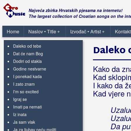
Ako pogledaš u mene
Bolja od najbolje
Najveća zbirka Hrvatskih pjesama na internetu!
Budi mi blizu
The largest collection of Croatian songs on the int
Budi tu
Da li ikada
Home
Naslov • Title
Izvođač • Artist
Kontakt
+
+
Da se opet tebi vratim
Daleko od tebe
Daleko 
Dat će nam Bog
Dodiri od stakla
Kako da z
Godine nestvarne
Kad sklopim
I ponekad kada
I kako da ž
I zato znam
Kad vjere 
I'm so excited
Igraj se
Imati pa nemati
Uzalud
Iz inata
Uzalu
Ja sam vlak
Da put
Ja za ljubav neću moliti