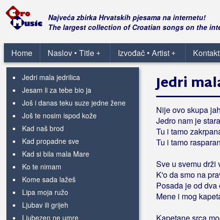
Daj, daj
Dajte mi vino
Najveća zbirka Hrvatskih pjesama na internetu!
Dalmacijo, ljubav si vječna
The largest collection of Croatian songs on the int
Izvan pameti
Jače
Home
Naslov • Title
Izvođač • Artist
Kontakt
+
+
Jedan dan života
Jedri mala jedrilica
Jedri mal
Jesam li za tebe bio ja
Još i danas teku suze jedne žene
Nije ovo skupa ja
Još te nosim ispod kože
Jedro nam je stara
Kad naš brod
Tu i tamo zakrpan
Kad propadne sve
Tu i tamo raspara
Kad si bila mala Mare
Sve u svemu drži
Ko te nimam
K'o da smo na pr
Kome sada lažeš
Posada je od dva 
Lipa moja ružo
Mene i mog kapet
Ljubav ili grijeh
Kapetane srca m
Ljubezen ne umre