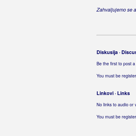
Ti
Zahvaljujemo se a
Ti si moj greh
Vagabundov sin
Vjeruj da ljubav ne umire
Vrati se
Što imam od života
Diskusija · Discu
Borovac, Vlado
Be the first to post
Bosilj, Antonija
You must be register
Bosutski Bećari
Linkovi · Links
Botica, Dominik
No links to audio or 
Botica, Stjepan
You must be register
Bošković, Goran