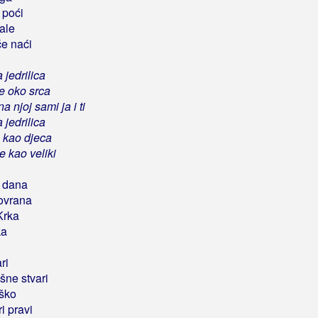
 poći
ale
će naći
 jedrilica
je oko srca
 njoj sami ja i ti
 jedrilica
 kao djeca
e kao veliki
 dana
ovrana
Krka
ka
ri
šne stvari
eško
i pravi