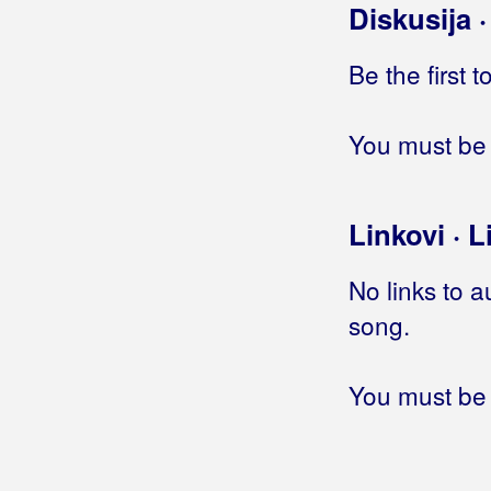
Brajša, Tomislav
Diskusija 
Brajčić, Teo
Be the first 
Bralić, Tomislav
You must be 
Bralić, Željana
Bralo, Valentina
Linkovi · L
Brane
No links to a
Branka B
song.
Branko
Bratim, Suzana
You must be 
Bravo Band
Bračulj, Miroslav