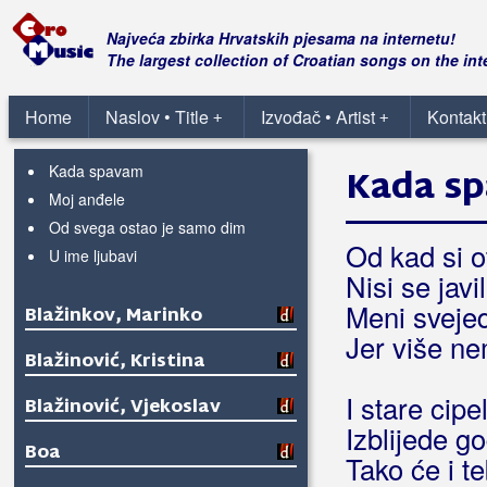
Blagdan, Maja
Najveća zbirka Hrvatskih pjesama na internetu!
Blanša
The largest collection of Croatian songs on the int
Blaž
Home
Naslov • Title
Izvođač • Artist
Kontakt
+
+
Himna NK Laduč
Kada spavam
Kada s
Moj anđele
Od svega ostao je samo dim
Od kad si o
U ime ljubavi
Nisi se javi
Meni sveje
Blažinkov, Marinko
Jer više ne
Blažinović, Kristina
I stare cipe
Blažinović, Vjekoslav
Izblijede g
Boa
Tako će i t