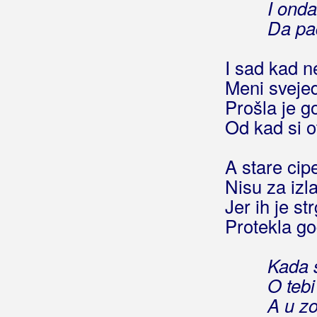
I onda
Bohem, Zvone
Da pa
Bojana
I sad kad 
Boje Noći
Meni sveje
Prošla je g
Boki Rus
Od kad si o
Bolero
A stare cip
Bolesna Braća
Nisu za izl
Bomba
Jer ih je st
Protekla go
Bonaca
Bonita Band
Kada 
O teb
Bonus Band Osijek
A u z
Borno, Davor