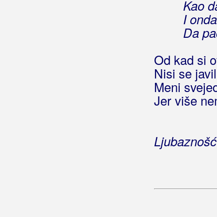
Kao da
I onda
Borovac, Vlado
Da pa
Bosilj, Antonija
Od kad si o
Bosutski Bećari
Nisi se javi
Botica, Dominik
Meni sveje
Jer više ne
Botica, Stjepan
Bošković, Goran
Ljubaznošć
Božović, Andrijana
Braco
Brajdaši
Brajša Rašan, Matko