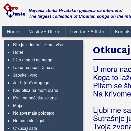
Burnać, Mladen
Najveća zbirka Hrvatskih pjesama na internetu!
Ako ikada me ostaviš
The largest collection of Croatian songs on the int
Ako ikada se sretnemo
Amor
Home
Naslov • Title
Izvođač • Artist
Kontakt
+
+
Andrea
Bilo je jednom i nikada više
Otkucaj
Hotel
I što mogu i ne mogu
U moru nada
Ivana na obali Dunava
Koga to laž
Jabuke i vino
Jer ti ljubiš drugoga
Pitam se š
Kao ptica na mom dlanu
Na krivome
Kraj, na početku se zna
Maja
Ljubi me s
Ne zovi mala policajce
Sutrašnje j
Nemam što izgubiti
Tvoja zvona
Otkucaji sata