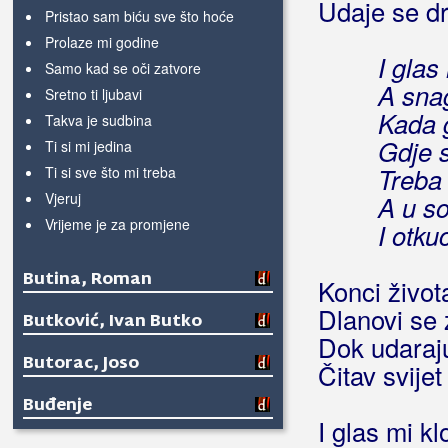
Udaje se dr
Pristao sam biću sve što hoće
Prolaze mi godine
I glas
Samo kad se oči zatvore
A snag
Sretno ti ljubavi
Kada 
Takva je sudbina
Gdje s
Ti si mi jedina
Treba 
Ti si sve što mi treba
Vjeruj
A u s
Vrijeme je za promjene
I otku
Butina, Roman
Konci život
Dlanovi se 
Butković, Ivan Butko
Dok udaraju
Butorac, Joso
Čitav svije
Buđenje
I glas mi k