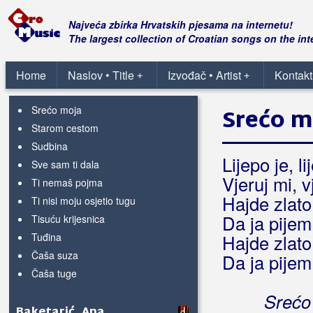
Hvala ti mama
Ja zbog tebe dušo postojim
Najveća zbirka Hrvatskih pjesama na internetu!
Kao zrna prašine
The largest collection of Croatian songs on the int
Meni se luta
Ne plači mila majko
Home
Naslov • Title
Izvođač • Artist
Kontakt
+
+
Oj, mjeseče
Srećo moja
Srećo m
Starom cestom
Sudbina
Lijepo je, li
Sve sam ti dala
Vjeruj mi, 
Ti nemaš pojma
Hajde zlato
Ti nisi moju osjetio tugu
Da ja pijem 
Tisuću krijesnica
Tuđina
Hajde zlato
Čaša suza
Da ja pijem 
Čaša tuge
Srećo 
Baketarić, Ana