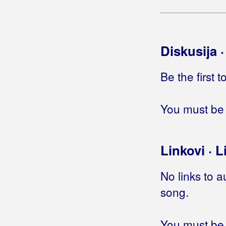
Bane
Banfić, Ivana
Diskusija 
Barabe
Baranjski Šokci
Be the first 
Barač, Martina
You must be 
Barba, Željko
Barbary Band
Linkovi · L
Bare, Goran
No links to a
Bare, Goran i Plaćenici
song.
Barišić, Antonija
Barišić, Dario
You must be 