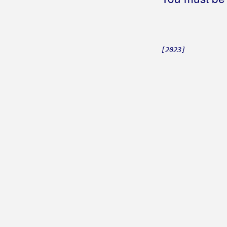
Barić, Darko
Barić, Franjo
[2023]
Barlović, Đurđica
Baruni
Batelić, Franka
Batorek, Zdenko
Bay Bis
Bašić, Relja
Bašić, Vlado
Bačić, Lidija
Bačić, Mirko