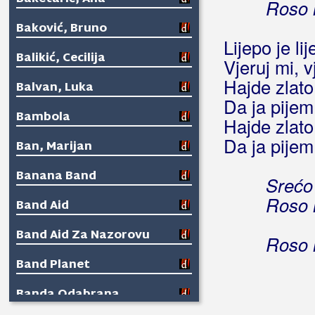
Roso 
Baković, Bruno
Lijepo je lij
Balikić, Cecilija
Vjeruj mi, 
Hajde zlato
Balvan, Luka
Da ja pijem 
Bambola
Hajde zlato
Da ja pijem 
Ban, Marijan
Banana Band
Srećo 
Roso 
Band Aid
Band Aid Za Nazorovu
Roso 
Band Planet
Banda Odabrana