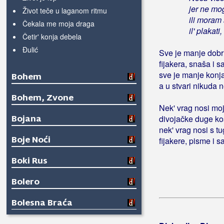
jer ne mog
Život teče u laganom ritmu
ili moram
Čekala me moja draga
il' plakati,
Četir' konja debela
Đulić
Sve je manje dobr
fijakera, snaša i s
sve je manje konja,
Bohem
a u stvari nikuda n
Bohem, Zvone
Nek' vrag nosi mo
Bojana
divojačke duge ko
nek' vrag nosi s 
Boje Noći
fijakere, pisme i s
Boki Rus
Bolero
Bolesna Braća