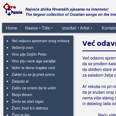
Teško mi je zaboraviti tebe
Ti bi htela pesmom da ti kažem
Najveća zbirka Hrvatskih pjesama na internetu!
Tijo, noći
The largest collection of Croatian songs on the int
U baštici mladog kapelana
U tem Somboru
Home
Naslov • Title
Izvođač • Artist
Kontakt
+
+
Ubava curo garava
Već odavno spremam svog mrkova
Već odav
Večernji zvon
Vino pije Dojčin Petar
Već odavno spre
Vino piju nane age sarajlije
da se prođem kaš
Volim te divne majske noći
da obiđem stare st
Zaklet ću se ja pred svima
za salašom želja 
Zaspala si
Al' rekoše mi pri n
Zašto ne smem da te volim
da je srušen onaj 
Škripi đeram
nema više starog 
Ženio se stari cigan
ni debelog lada o
Živim život k'o skitnica
Neću više 
Život je lep