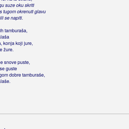
u suze oku skriti
 s tugom okrenuti glavu
 ili se napiti.
ih tamburaša,
alaša
 konja koji jure,
e žure.
je snove puste,
se guste
tugom dobre tamburaše,
alaše.