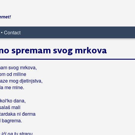
ernet!
 • Contact
no spremam svog mrkova
mam svog mrkova,
om od miline
aze mog djetinjstva,
da me mine.
ikol'ko dana,
salaš mali
čardaka ni đerma
d bagrema.
ići na tu stranu,