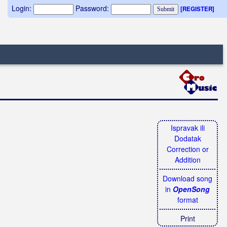
Login:
Password:
[REGISTER]
Ispravak ili
Dodatak
Correction or
Addition
Download song
in
OpenSong
format
Print