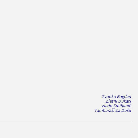
Zvonko Bogdan
Zlatni Dukati
Vlado Smiljanić
Tamburaši Za Dušu