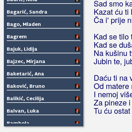
Badrić, Nina
Sad smo ka 
Kazat ću ti l
Bagarić, Sandra
Ča i' prije 
Bago, Mladen
Kad se tilo 
Bagrem
Kad se duš
Bajuk, Lidija
Na kušinu t
Jubin te, ju
Bajzec, Mirjana
Baketarić, Ana
Daću ti na v
Od matere 
Baković, Bruno
I nemoj više
Balikić, Cecilija
Za pineze i
Tu ću ostat
Balvan, Luka
Bambola