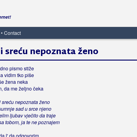
ernet!
 • Contact
mi sreću nepoznata ženo
dno pismo stiže
da vidim tko piše
še žena neka
, da me željno čeka
i sreću nepoznata ženo
sumnje sad u srce njeno
lim ljubav vječito da traje
a tobom, ja te ne poznajem
da l' da odgovorim