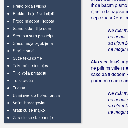
il' da bacim pismo 
Preko brda i visina
riješih da napiše
Proklet da je život cijeli
nepoznata ženo pu
Prođe mladost i ljepota
Samo jedan ti je dom
Ne ruši m
Sretno ti stari prijatelju
ne unosi 
sa njom že
Srećo moja izgubljena
ne mogu s
Stari momci
Suze teku same
Ako srca imaš ne
Tako mi nedostaješ
ne piši mi više i n
Ti je volią prijatelju
kako da ti dođem 
pored nje sam naš'
To je sreća
Tuđina
Ne ruši m
Uzmi sve što ti život pruža
ne unosi 
Volim Hercegovinu
sa njom že
Vratit ću se majko
ne mogu s
Zarasle su staze moje
Zovem Zoru