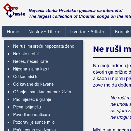
Kad ti loše krene
Krivo mi je
Najveća zbirka Hrvatskih pjesama na internetu!
Leti golubice bijela
The largest collection of Croatian songs on the int
Lito je na Ilindanu
Lutalica
Home
Naslov • Title
Izvođač • Artist
Kontakt
+
+
Među svojima
Ne ruši mi sreću nepoznata ženo
Ne ruši 
Nek ste sretni
Nećeš, nećeš Kate
Na moju adresu je
Nijedna sjajna kao ti
otvorih ga brižno 
Od kad nisi tu
a kada u njemu pi
Od kavane do kavane
zove me da dođem
Oženjen sam kao momak živim
Ne ruši m
Pao mjesec u granje
ne unosi 
Pjevaj prijatelju
sa njom že
Povedi me matičaru
ne mogu s
Pozdravi je sunce milo
Mislio sam noćas 
Počet ćemo sve iznova