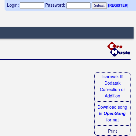
Login:
Password:
[REGISTER]
Ispravak ili
Dodatak
Correction or
Addition
Download song
in
OpenSong
format
Print