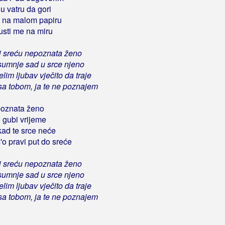
u vatru da gori
m na malom papiru
sti me na miru
i sreću nepoznata ženo
sumnje sad u srce njeno
lim ljubav vječito da traje
a tobom, ja te ne poznajem
poznata ženo
e gubi vrijeme
kad te srce neće
o pravi put do sreće
i sreću nepoznata ženo
sumnje sad u srce njeno
lim ljubav vječito da traje
a tobom, ja te ne poznajem