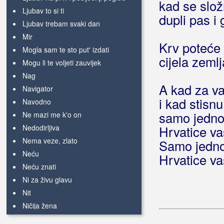
kad se slož
Ljubav to si ti
dupli pas i 
Ljubav trebam svaki dan
Mir
Krv poteće 
Mogla sam te sto put' izdati
cijela zemlj
Mogu li te voljeti zauvijek
Nag
A kad za v
Navigator
i kad stisnu
Navodno
samo jedno
Ne mazi me k'o on
Nedodirljiva
Hrvatice va
Nema veze, zlato
Samo jedno
Neću
Hrvatice va
Neću znati
Ni za živu glavu
Nit
Ničija žena
Oslobodi me