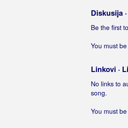
Otisak prsta
Diskusija 
Pjevam danju, pjevam noću
Predaleko
Be the first 
Sad
Sad je kasno
Sretan ti i stoti rođendan
You must be 
To je vrijedilo čekati
Traži me po zvijezdama
Trn u oku
Linkovi · L
Vampir
Vjerujem
No links to a
Šumica
song.
Žena devedesetih
Žena zna
You must be 
Barabe