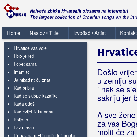
Cigareta
Crne oči
Najveća zbirka Hrvatskih pjesama na internetu!
E, da si barem noćas ovdje
The largest collection of Croatian songs on the int
Eldorado
Godinama
Home
Naslov • Title
Izvođač • Artist
Kontakt
+
+
Gola kao istina
Hrvatice vas vole
Hrvatic
I bio je red
I opet sama
Došlo vrij
Imam te
u zemlju su
Ja nikad neću znat
i nek se sje
Kad bi bila
sakriju jer 
Kad se sklope kazaljke
Kada odeš
Kao cvijet iz kamena
A sve žene
Koljena
za vas Boga
Lav u srcu
molit će za
Ljubav na prvi i posljednji pogled