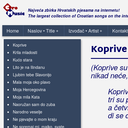
Jedno jutro čim je zora svanula
Jednoga jutra čim stigo doma
Najveća zbirka Hrvatskih pjesama na internetu!
Jednom ćeš i ti plakati
The largest collection of Croatian songs on the int
Jesi l' svoju sreću našla
Kada pijem
Home
Naslov • Title
Izvođač • Artist
Kontakt
+
+
Koja gora Ivo
Koprive
Koprive
Krila mladosti
Kućo stara
(Koprive su 
Lito je na Ilindanu
nikad neće
Ljubim tebe Slavonijo
Mala moja oko plavo
Kopriv
Moja Hercegovina
Moja mila Kata
tri su 
Naoružan sam do zuba
a četv
Narodno veselje
di se
Ne pjevajte o mom kraju
Ne spremaj mi, majko, svate