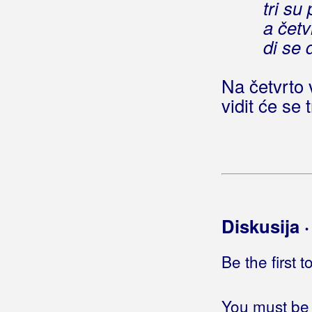
tri su 
Pjevaj sestro, pjevaj brate
a četv
Pjevajte sa mnom
di se
Pjevam i plačem
Pozdravi je ti
Pošto poto
Na četvrto 
Preko kapele
vidit će se 
Prokleta bila u ljubavi
Pune čaše ispijam
Puni vjetre
Reci mala
Rob ljubavi
Samo jedan cvijet
Diskusija 
Sedamdeset i dva dana
Siroče sam
Be the first 
Srce stalo
Srebro moje srebrno
Starice majko utjeho
You must be 