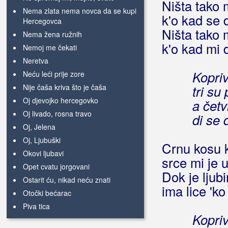
Ništa tako 
Nema zlata nema novca da se kupi
k'o kad se
Hercegovca
Ništa tako
Nema žena ružnih
k'o kad mi 
Nemoj me čekati
Neretva
Kopriv
Neću leći prije zore
Nije čaša kriva što je čaša
tri su 
Oj djevojko hercegovko
a četv
Oj livado, rosna travo
di se
Oj, Jelena
Oj, Ljubuški
Crnu kosu k
Okovi ljubavi
srce mi je u
Opet cvatu jorgovani
Dok je ljub
Ostarit ću, nikad neću znati
ima lice 'k
Otočki bećarac
Piva tica
Kopriv
Pjevaj mi pjevaj sokole