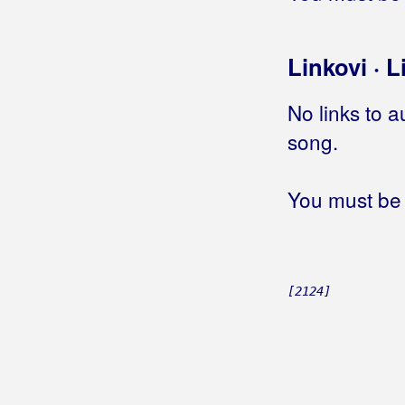
Svatovska
Tebi majko misli lete
Tebi, majko, misli lete
Linkovi · L
Tiho, tiho teče Neretva
Trusa
No links to a
Tvoje sam se duše napio
song.
Vijavica
Vino i rakija
Volio sam i ja jednom
You must be 
Vrani se konji sedlaju
Zelen lišće goru kiti
Zlatne niti nase srece
Zvijezda tjera mjeseca
[2124]
Što smo dušo na tom svijetu
Šuti Đurđa
Žuta ruža
Čaša bila, razbila se
Čujem draga bit će svatovi