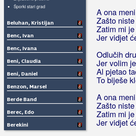
Šporki stari grad
A ona meni 
Zašto niste 
Beluhan, Kristijan
Zatim mi je 
Benc, Ivan
Jer vidjet 
Benc, Ivana
Odlučih dru
Beni, Claudia
Jer volim j
Al pjetao t
Beni, Daniel
To biješe kl
Benzon, Marsel
A ona meni 
Berde Band
Zašto niste 
Berec, Edo
Zatim mi je 
Jer vidjet 
Berekini