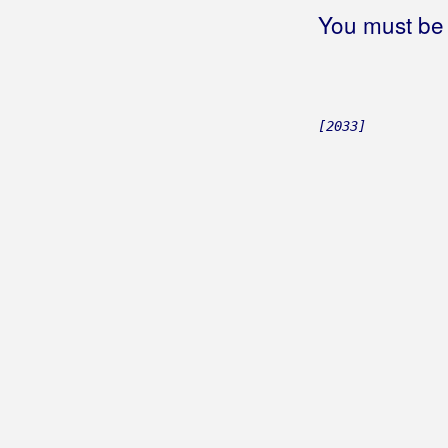
Bilać, Josip
You must be 
Bilkić, Nedjeljko
Biseri Dijaspore
[2033]
Bisernica
Bistrički Potepuhi
Bizzo
Biškup, Dražen
Bičević, Alen
Bjejopoljski Tamburaši
Blagdan Band
Blagdan, Maja