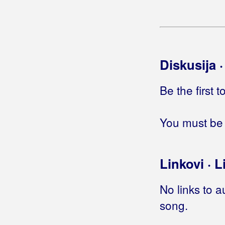
Berković, Sandra
Berny
Bete, Niko
Diskusija 
Bešlić, Halid
Bećar, Joža
Be the first 
Bećarine
You must be 
Bećarine KUD Tena
Bećarsko Sunce
Linkovi · L
Big Blue
No links to a
Big-Joki-Team
song.
Bijelo Dugme