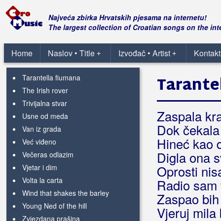
sve
Spanish lady
Najveća zbirka Hrvatskih pjesama na internetu!
Star of the country down
The largest collection of Croatian songs on the int
Step it out Mary
Streams of the whiskey
Home
Naslov • Title
Izvođač • Artist
Kontakt
+
+
Svjetla kontinentala
Tarantella fiumana
Tarante
The Irish rover
Trivijalna stvar
Zaspala kra
Usne od meda
Dok čekala
Van iz grada
Hineć kao d
Već viđeno
Digla ona s
Večeras odlazim
Vjetar i dim
Oprosti nis
Volta la carta
Radio sam t
Wind that shakes the barley
Zaspao bih
Young Ned of the hill
Vjeruj mila 
Zvjezdana prašina