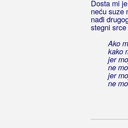
Dosta mi je 
Pao mjesec u granje
neću suze n
Pjevaj prijatelju
nađi drugog 
Povedi me matičaru
stegni srce 
Pozdravi je sunce milo
Počet ćemo sve iznova
Ako m
Preko brda i visina
Proklet da je život cijeli
kako m
Prođe mladost i ljepota
jer mo
Samo jedan ti je dom
ne mo
Sretno ti stari prijatelju
jer mo
Srećo moja izgubljena
ne mo
Stari momci
Suze teku same
Tako mi nedostaješ
Ti je volią prijatelju
To je sreća
Tuđina