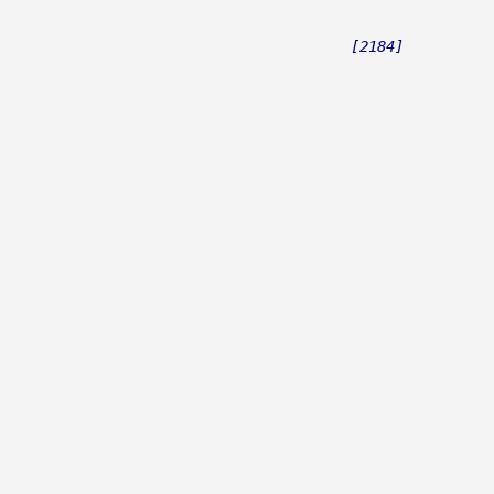
Benc, Ivan
[2184]
Benc, Ivana
Beni, Claudia
Beni, Daniel
Benzon, Marsel
Berde Band
Berec, Edo
Berekini
Berković, Sandra
Berny
Bete, Niko