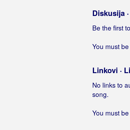
Uzmi sve što ti život pruža
Volim Hercegovinu
Diskusija 
Vratit ću se majko
Zarasle su staze moje
Be the first 
Zovem Zoru
Šesnaest ti ljeta bješe
You must be 
Želim majko samo nju
Čuvala te tvoja mama
Linkovi · L
Bekrija Band
Belajac, Ivan
No links to a
song.
Belan, Neno
Belfast Food
You must be 
Beluhan, Kristijan