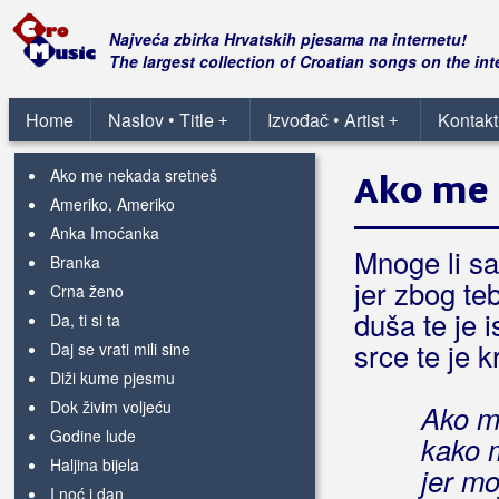
Bebić, Zoran Beba
Najveća zbirka Hrvatskih pjesama na internetu!
The largest collection of Croatian songs on the int
Begeš
Home
Naslov • Title
Izvođač • Artist
Kontakt
+
+
Begić, Zoran Zoka
Ako me nekada sretneš
Ako me 
Ameriko, Ameriko
Anka Imoćanka
Mnoge li sa
Branka
jer zbog te
Crna ženo
duša te je i
Da, ti si ta
srce te je k
Daj se vrati mili sine
Diži kume pjesmu
Dok živim voljeću
Ako m
Godine lude
kako m
Haljina bijela
jer mo
I noć i dan