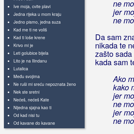
ne mo
Ive moja, cvite plavi
jer mo
Jedna rijeka u mom kraju
ne mo
Jedno pismo, jedna suza
Kad me ti ne voliš
Da sam zna
Kad ti loše krene
nikada te n
Krivo mi je
zašto sada 
Leti golubice bijela
kada sam te
Lito je na Ilindanu
Lutalica
Među svojima
Ako m
Ne ruši mi sreću nepoznata ženo
kako m
Nek ste sretni
jer mo
Nećeš, nećeš Kate
ne mo
Nijedna sjajna kao ti
jer mo
Od kad nisi tu
ne mo
Od kavane do kavane
Oženjen sam kao momak živim