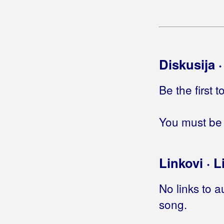
Brešković Brothers
Briški, Milivoj
Briški, Valentina
Diskusija 
Brkić, Ivana
Brkić, Marijan B.R.K.
Be the first 
Brkić, Mario
You must be 
Brkić, Zdravko
Brnada, Vinko
Linkovi · L
Brodsky
No links to a
Brozović, Werner
song.
Brun, Dalibor