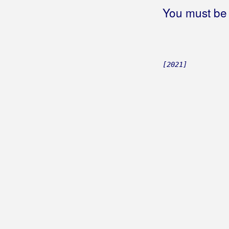
Brusić, Tamara
You must be 
Bručić, Melita
Brzić, Ante
[2021]
Brzović, Valentina
Bubica, Branimir
Bubica, Šime
Buco
Budićin-Manestar, Ljiljana
Bugarin, Zdravko
Buhač, Ivana
Bukarica, Joško