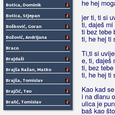
he hej moga
Botica, Dominik
Botica, Stjepan
jer ti, ti s
ti, daješ mi
Bošković, Goran
ti bez tebe 
Božović, Andrijana
ti, he hej ti 
Braco
Ti,ti si uv
Brajdaši
e, ti, daješ
ti, bez tebe
Brajša Rašan, Matko
ti, he hej ti 
Brajša, Tomislav
Kao kad se 
Brajčić, Teo
i na dlanu 
Bralić, Tomislav
ulica je pu
baš kao što
Bralić, Željana