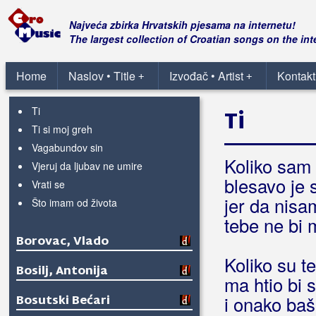
Samo ti
Samo ti i ja
Najveća zbirka Hrvatskih pjesama na internetu!
Sklopi oči
The largest collection of Croatian songs on the int
Slovenka
Sve dok živim
Home
Naslov • Title
Izvođač • Artist
Kontakt
+
+
Svemu jednom dođe kraj
Ti
Ti
Ti si moj greh
Vagabundov sin
Koliko sam
Vjeruj da ljubav ne umire
blesavo je 
Vrati se
jer da nisa
Što imam od života
tebe ne bi 
Borovac, Vlado
Koliko su t
Bosilj, Antonija
ma htio bi s
Bosutski Bećari
i onako baš