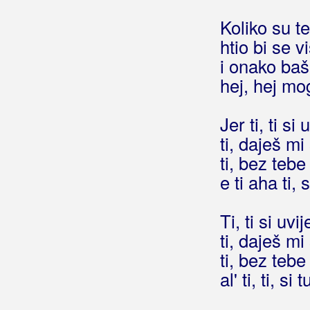
Bralo, Valentina
Koliko su t
htio bi se v
Brane
i onako baš
Branka B
hej, hej mog
Branko
Jer ti, ti s
Bratim, Suzana
ti, daješ mi
ti, bez tebe
Bravo Band
e ti aha ti, s
Bračulj, Miroslav
Ti, ti si uv
Brdar, Ivan
ti, daješ mi
Brendi
ti, bez tebe
al' ti, ti, si t
Brešan, Igor