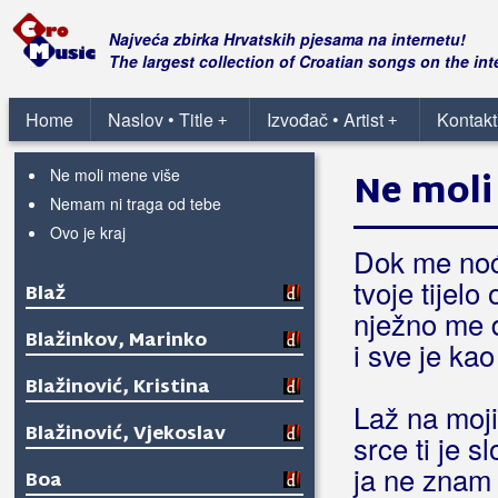
Da oprostim sve
Najveća zbirka Hrvatskih pjesama na internetu!
Kap po kap
The largest collection of Croatian songs on the int
Lipo te je vidit
Ljubavi grijeh sam tvoj
Home
Naslov • Title
Izvođač • Artist
Kontakt
+
+
Na kušinu tvoje posteje
Ne moli mene više
Ne moli
Nemam ni traga od tebe
Ovo je kraj
Dok me noć
tvoje tijelo
Blaž
nježno me 
Blažinkov, Marinko
i sve je ka
Blažinović, Kristina
Laž na mo
Blažinović, Vjekoslav
srce ti je s
ja ne znam 
Boa