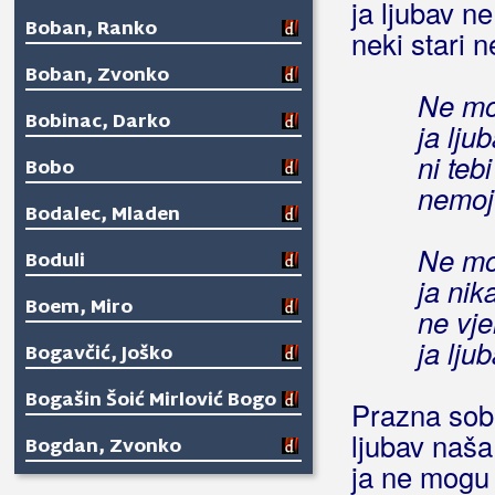
ja ljubav n
Boban, Ranko
neki stari n
Boban, Zvonko
Ne mo
Bobinac, Darko
ja lju
ni teb
Bobo
nemoj
Bodalec, Mladen
Ne mo
Boduli
ja nik
Boem, Miro
ne vje
ja lju
Bogavčić, Joško
Bogašin Šoić Mirlović Bogo
Prazna soba 
ljubav naša
Bogdan, Zvonko
ja ne mogu 
Bohem