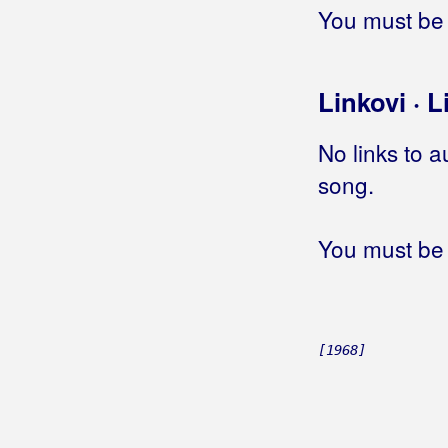
Borno, Davor
You must be 
Borovac, Vlado
Bosilj, Antonija
Linkovi · L
Bosutski Bećari
No links to a
Botica, Dominik
song.
Botica, Stjepan
You must be 
Bošković, Goran
Božović, Andrijana
Braco
[1968]
Brajdaši
Brajša Rašan, Matko