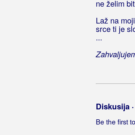
ne želim bit
Bohem, Zvone
Laž na mo
Bojana
srce ti je s
...
Boje Noći
Boki Rus
Zahvaljuje
Bolero
Bolesna Braća
Bomba
Bonaca
Diskusija 
Bonita Band
Be the first 
Bonus Band Osijek