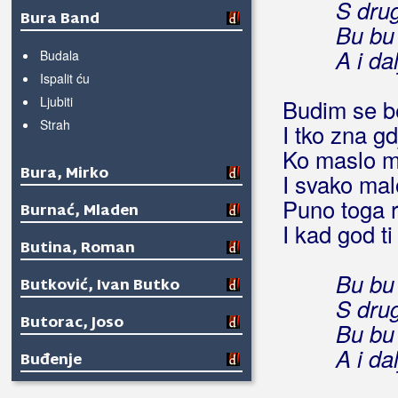
S drug
Bura Band
Bu bu
A i da
Budala
Ispalit ću
Ljubiti
Budim se be
Strah
I tko zna gd
Ko maslo me
Bura, Mirko
I svako mal
Puno toga r
Burnać, Mladen
I kad god t
Butina, Roman
Bu bu
Butković, Ivan Butko
S drug
Butorac, Joso
Bu bu
A i da
Buđenje