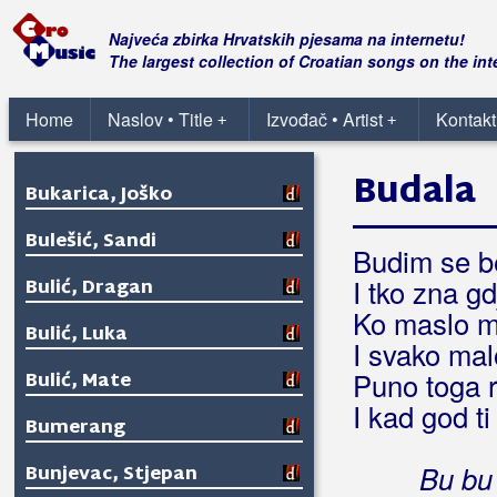
Buco
Najveća zbirka Hrvatskih pjesama na internetu!
Budićin-Manestar, Ljiljana
The largest collection of Croatian songs on the int
Bugarin, Zdravko
Home
Naslov • Title
Izvođač • Artist
Kontakt
+
+
Buhač, Ivana
Budala
Bukarica, Joško
Bulešić, Sandi
Budim se be
I tko zna gd
Bulić, Dragan
Ko maslo me
Bulić, Luka
I svako mal
Puno toga r
Bulić, Mate
I kad god t
Bumerang
Bu bu
Bunjevac, Stjepan