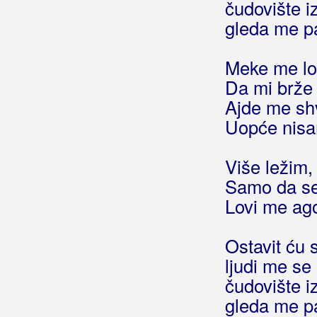
čudovište i
Bare, Goran i Plaćenici
gleda me p
Barišić, Antonija
Meke me l
Barišić, Dario
Da mi brže
Ajde me sh
Barić, Darko
Uopće nisa
Barić, Franjo
Više ležim,
Barlović, Đurđica
Samo da se 
Baruni
Lovi me ago
Batelić, Franka
Ostavit ću s
Batorek, Zdenko
ljudi me se
čudovište i
Bay Bis
gleda me p