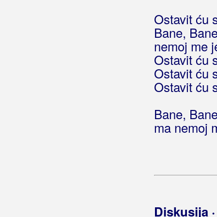
Bašić, Relja
Ostavit ću 
Bašić, Vlado
Bane, Ban
Bačić, Lidija
nemoj me j
Ostavit ću 
Bačić, Mirko
Ostavit ću 
Bađen, Tatiana
Ostavit ću 
Beatta Band
Bane, Bane
Bebek, Željko
ma nemoj me
Bebić, Ana
Bebić, Toma
Bebić, Zoran Beba
Begeš
Diskusija 