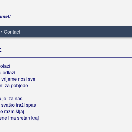
ernet!
 • Contact
t
rolazi
u odlazi
, vrijeme nosi sve
eni za pobjede
o je iza nas
 svatko traži spas
e razmišljaj
rene ima sretan kraj