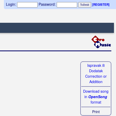
Login:
Password:
[REGISTER]
Ispravak ili
Dodatak
Correction or
Addition
Download song
in
OpenSong
format
Print