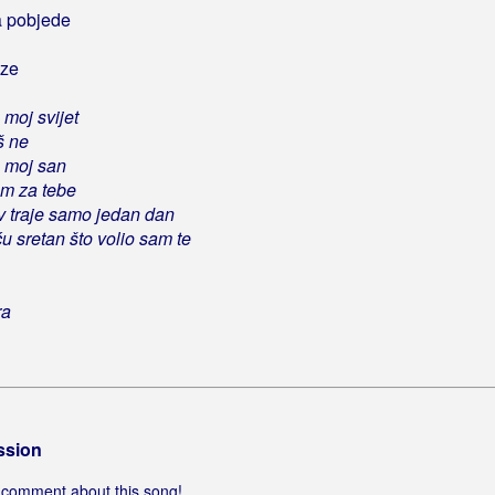
a pobjede
aze
 moj svijet
š ne
š moj san
am za tebe
v traje samo jedan dan
u sretan što volio sam te
ra
ssion
 a comment about this song!