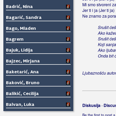
Mi smo stvoreni z
Badrić, Nina
Jer ti i ja (Jer ti ja)
Ne znamo za por
Bagarić, Sandra
Srušit ćeš
Bago, Mladen
Ako kaže
Srušit će
Bagrem
Koji sanj
Bajuk, Lidija
Ako ljuba
Onda bit ć
Bajzec, Mirjana
Baketarić, Ana
Ljubaznošću auto
Baković, Bruno
Balikić, Cecilija
Balvan, Luka
Diskusija · Discu
Bambola
Be the first to post