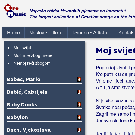
Bez tebe
Najveća zbirka Hrvatskih pjesama na internetu!
Došlo mojih 5 minuta
The largest collection of Croatian songs on the int
Ljubavna
Marijeta
Home
Naslov • Title
Izvođač • Artist
Kontakt
+
+
Maštanje
Moj svijet
Moj svije
Molim te zbog mene
Nemoj reći zbogom
Pogledaj život ti p
K'o putnik u daljin
Babec, Mario
Vrijeme liječi rane
A ti i ja smo stvor
Babić, Gabrijela
Nije više važno št
Baby Dooks
Svatko nosi pečat,
Zagrli me samo i n
Babylon
Jer sve što loše k
Bach, Vjekoslava
Jer ti i ja (Jer ti ja)