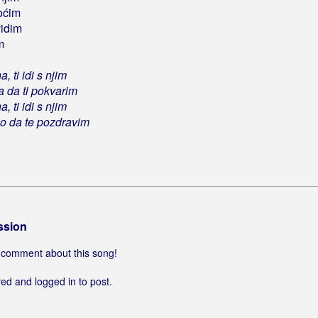
oćim
vidim
m
, ti idi s njim
a da ti pokvarim
, ti idi s njim
o da te pozdravim
ssion
 a comment about this song!
ed and logged in to post.