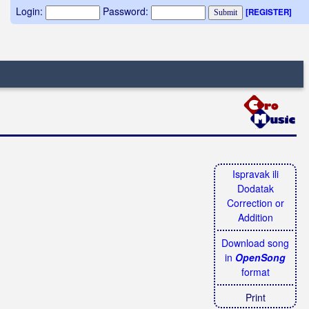
Login:
Password:
[REGISTER]
Ispravak ili
Dodatak
Correction or
Addition
Download song
in
OpenSong
format
Print