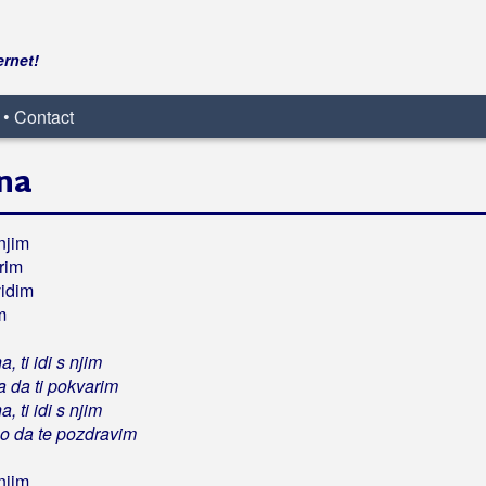
ernet!
 • Contact
tna
 njim
rim
vidim
m
, ti idi s njim
a da ti pokvarim
, ti idi s njim
o da te pozdravim
 njim