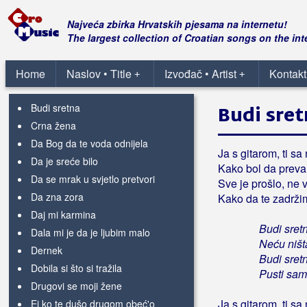
Beatta Band
Najveća zbirka Hrvatskih pjesama na internetu!
The largest collection of Croatian songs on the int
Bebek, Željko
A svemir miruje
Home
Naslov • Title
Izvođač • Artist
Kontakt
+
+
Anava ni iveret (Ljubav je slijepa)
Budi sretna
Budi sre
Crna žena
Da Bog da te voda odnijela
Ja s gitarom, ti sa
Da je sreće bilo
Kako bol da preva
Da se mrak u svjetlo pretvori
Sve je prošlo, ne 
Da zna zora
Kako da te zadrži
Daj mi karmina
Budi sretna
Dala mi je da je ljubim malo
Neću ništ
Dernek
Budi sretna
Dobila si što si tražila
Pusti sam
Drugovi se moji žene
Ja s gitarom, ti sa
Ej ko te dušo drugom obeć'o