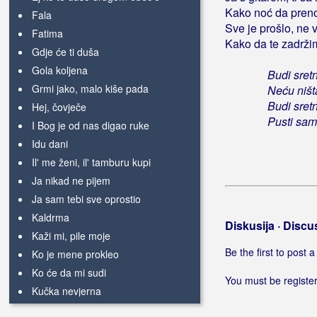
Kako noć da pren
Fala
Sve je prošlo, ne 
Fatima
Kako da te zadrži
Gdje će ti duša
Gola koljena
Budi sretna
Grmi jako, malo kiše pada
Neću ništ
Budi sretna
Hej, čovječe
Pusti sam
I Bog je od nas digao ruke
Idu dani
Il' me ženi, il' tamburu kupi
Ja nikad ne pijem
Ja sam tebi sve oprostio
Kaldrma
Diskusija · Discu
Kaži mi, pile moje
Be the first to post
Ko je mene prokleo
Ko će da mi sudi
You must be register
Kučka nevjerna
Lagano umirem (u tvom sjećanju)