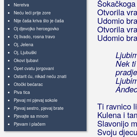
Šokačkoga 
Neretva
Otvorila vr
Neću leći prije zore
Udomio brat
Nije čaša kriva što je čaša
Otvorila vr
Oj djevojko hercegovko
Udomio brat
Oj livado, rosna travo
Oj, Jelena
Oj, Ljubuški
Ljubim
Okovi ljubavi
Nek t
Opet cvatu jorgovani
pradj
Ostarit ću, nikad neću znati
Ljubim
Otočki bećarac
Anđeos
Piva tica
Pjevaj mi pjevaj sokole
Ti ravnico l
Pjevaj sestro, pjevaj brate
Kulena i t
Pjevajte sa mnom
Slavonijo m
Pjevam i plačem
Svoju djecu
Pozdravi je ti