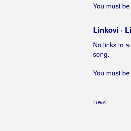
Trusa
You must be 
Tvoje sam se duše napio
Vijavica
Vino i rakija
Linkovi · L
Volio sam i ja jednom
Vrani se konji sedlaju
No links to a
Zelen lišće goru kiti
song.
Zlatne niti nase srece
Zvijezda tjera mjeseca
Što smo dušo na tom svijetu
You must be 
Šuti Đurđa
Žuta ruža
Čaša bila, razbila se
Čujem draga bit će svatovi
[1900]
Bumerang
Bunjevac, Stjepan