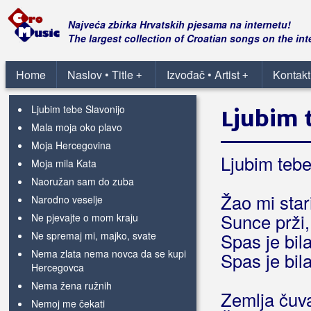
Kada pijem
Koja gora Ivo
Najveća zbirka Hrvatskih pjesama na internetu!
Koprive
The largest collection of Croatian songs on the int
Krila mladosti
Kućo stara
Home
Naslov • Title
Izvođač • Artist
Kontakt
+
+
Lito je na Ilindanu
Ljubim tebe Slavonijo
Ljubim 
Mala moja oko plavo
Moja Hercegovina
Ljubim tebe
Moja mila Kata
Naoružan sam do zuba
Žao mi star
Narodno veselje
Sunce prži, 
Ne pjevajte o mom kraju
Ne spremaj mi, majko, svate
Spas je bil
Nema zlata nema novca da se kupi
Spas je bil
Hercegovca
Nema žena ružnih
Zemlja čuva
Nemoj me čekati