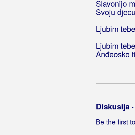
Slavonijo m
Pošto poto
Svoju djecu
Preko kapele
Prokleta bila u ljubavi
Pune čaše ispijam
Ljubim tebe
Puni vjetre
Reci mala
Ljubim tebe
Rob ljubavi
Anđeosko ti 
Samo jedan cvijet
Sedamdeset i dva dana
Siroče sam
Srce stalo
Srebro moje srebrno
Starice majko utjeho
Diskusija 
Svatovska
Tebi majko misli lete
Be the first 
Tebi, majko, misli lete
Tiho, tiho teče Neretva