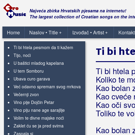
Svakog dana
Svirci moji
Najveća zbirka Hrvatskih pjesama na internetu!
Te oči tvoje zelene
The largest collection of Croatian songs on the int
Temerav / Tej san laco trgovci
Teško je ljubiti tajno
Home
Naslov • Title
Izvođač • Artist
Kontakt
+
+
Teško mi je zaboraviti tebe
Ti bi htela pesmom da ti kažem
Ti bi h
Tijo, noći
U baštici mladog kapelana
Ti bi htela
U tem Somboru
Koliko te mo
Ubava curo garava
Kao bolan 
Već odavno spremam svog mrkova
Kao cveće 
Večernji zvon
Vino pije Dojčin Petar
Kao oči svo
Vino piju nane age sarajlije
Toliko te vo
Volim te divne majske noći
Zaklet ću se ja pred svima
Kao bolan 
Zaspala si