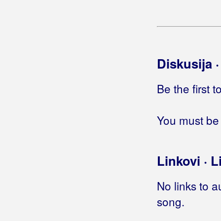
Boki Rus
Bolero
Bolesna Braća
Diskusija 
Bomba
Bonaca
Be the first 
Bonita Band
You must be 
Bonus Band Osijek
Borno, Davor
Linkovi · L
Borovac, Vlado
No links to a
Bosilj, Antonija
song.
Bosutski Bećari