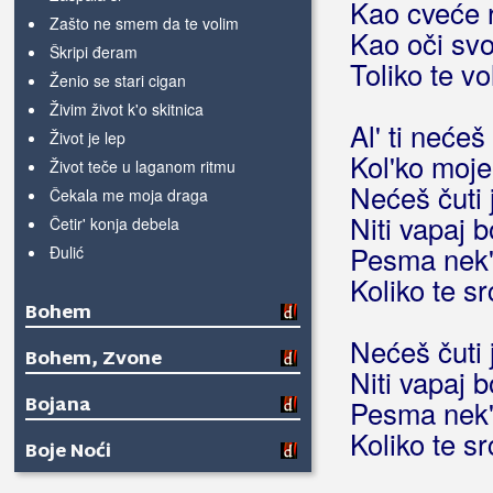
Kao cveće 
Zašto ne smem da te volim
Kao oči svo
Škripi đeram
Toliko te vo
Ženio se stari cigan
Živim život k'o skitnica
Al' ti nećeš
Život je lep
Kol'ko moje
Život teče u laganom ritmu
Nećeš čuti 
Čekala me moja draga
Niti vapaj b
Četir' konja debela
Pesma nek' 
Đulić
Koliko te sr
Bohem
Nećeš čuti 
Bohem, Zvone
Niti vapaj b
Bojana
Pesma nek' 
Koliko te sr
Boje Noći