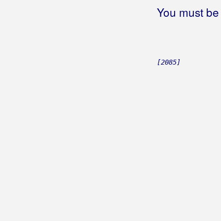
Botica, Dominik
You must be 
Botica, Stjepan
Bošković, Goran
[2085]
Božović, Andrijana
Braco
Brajdaši
Brajša Rašan, Matko
Brajša, Tomislav
Brajčić, Teo
Bralić, Tomislav
Bralić, Željana