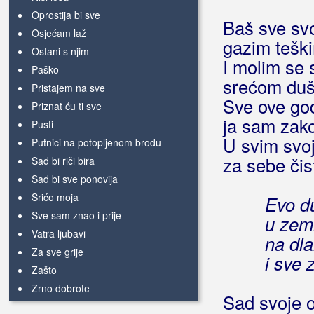
Oprostija bi sve
Baš sve svo
Osjećam laž
gazim tešk
Ostani s njim
I molim se
Paško
srećom dušu
Pristajem na sve
Sve ove god
Priznat ću ti sve
ja sam zak
Pusti
U svim svo
Putnici na potopljenom brodu
za sebe čis
Sad bi riči bira
Sad bi sve ponovija
Srićo moja
Evo d
Sve sam znao i prije
u zem
Vatra ljubavi
na dl
Za sve grije
i sve 
Zašto
Zrno dobrote
Sad svoje o
Čovjek s tisuću lica