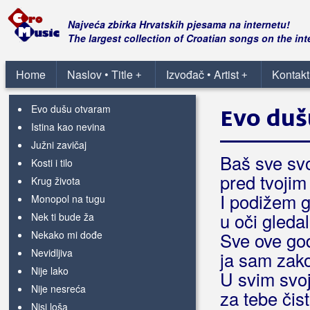
Balada k'o i druge
Najveća zbirka Hrvatskih pjesama na internetu!
Bez obzira na sve
The largest collection of Croatian songs on the int
Bolje letim sam
Da ova ljubav ne prestane
Home
Naslov • Title
Izvođač • Artist
Kontakt
+
+
Da te mogu sada vratiti
Evo dušu otvaram
Evo duš
Istina kao nevina
Južni zavičaj
Baš sve svo
Kosti i tilo
pred tvojim
Krug života
I podižem g
Monopol na tugu
u oči gledal
Nek ti bude ža
Nekako mi dođe
Sve ove god
Nevidljiva
ja sam zak
Nije lako
U svim svo
Nije nesreća
za tebe čis
Nisi loša