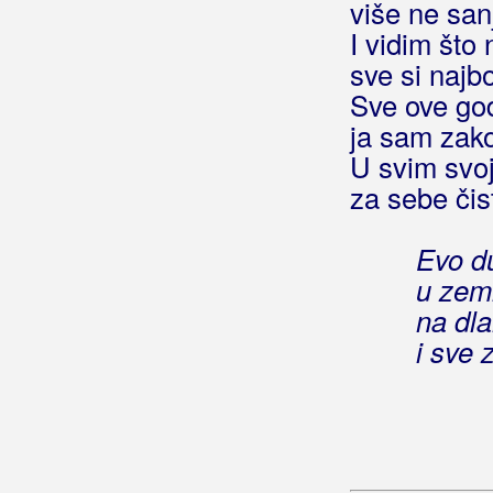
više ne sa
I vidim što
sve si najb
Sve ove god
ja sam zak
U svim svo
za sebe čis
Evo d
u zem
na dl
i sve 