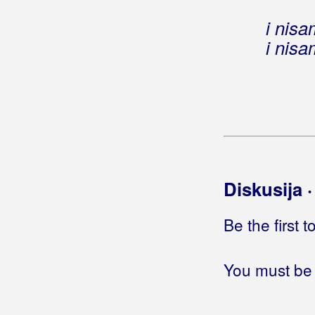
Široko nam toplo polje Glamočko
i nisa
Šta je meni ovo trebalo
i nisa
Šta će ti biti
Žuta ruža
Bebić, Ana
Bebić, Toma
Bebić, Zoran Beba
Diskusija 
Begeš
Begić, Zoran Zoka
Be the first 
Bekrija Band
You must be 
Belajac, Ivan
Belan, Neno