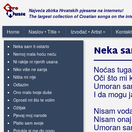
Na zadnjem sjedištu moga auta
Najveća budala ovog grada
Najveća zbirka Hrvatskih pjesama na internetu!
Navikli su da sam prvi
The largest collection of Croatian songs on the int
Ne idi sad
Ne pitaj
Home
Naslov • Title
Izvođač • Artist
Kontakt
+
+
Ne plači ne žali
Neka sam ti ostario
Neka sa
Nemoj mala hoću neću
Ni rakije ni njenih usana
Noćas tuga 
Niko više ne sanja
Oči što mi
Ništa mi nije
Umoran sam
Odlazim
I da mogu j
Ono malo tvoje duše
Oprosti mi što te volim
Ožiljak
Nisam voda
Pjevaj moj narode
Nisam onaj 
Platio sam svoje
Umoran sam
Potukla si me do nogu