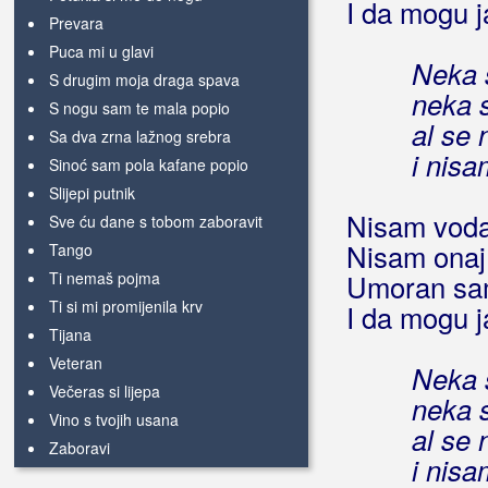
I da mogu j
Prevara
Puca mi u glavi
Neka s
S drugim moja draga spava
neka 
S nogu sam te mala popio
al se
Sa dva zrna lažnog srebra
i nisa
Sinoć sam pola kafane popio
Slijepi putnik
Nisam voda
Sve ću dane s tobom zaboravit
Nisam onaj 
Tango
Ti nemaš pojma
Umoran sam
Ti si mi promijenila krv
I da mogu j
Tijana
Veteran
Neka s
Večeras si lijepa
neka 
Vino s tvojih usana
al se
Zaboravi
i nisa
Začarani krug