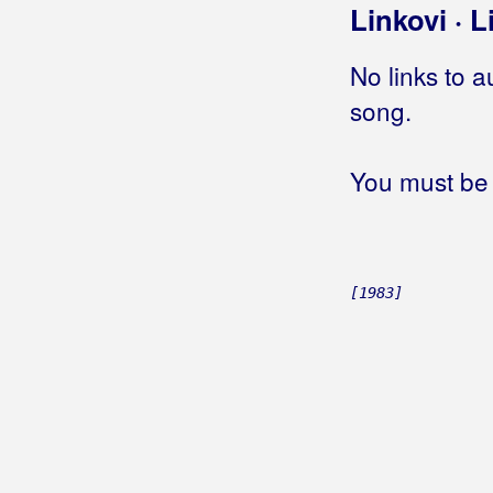
Linkovi · L
Belfast Food
No links to a
Beluhan, Kristijan
song.
Benc, Ivan
You must be 
Benc, Ivana
Beni, Claudia
Beni, Daniel
[1983]
Benzon, Marsel
Berde Band
Berec, Edo
Berekini