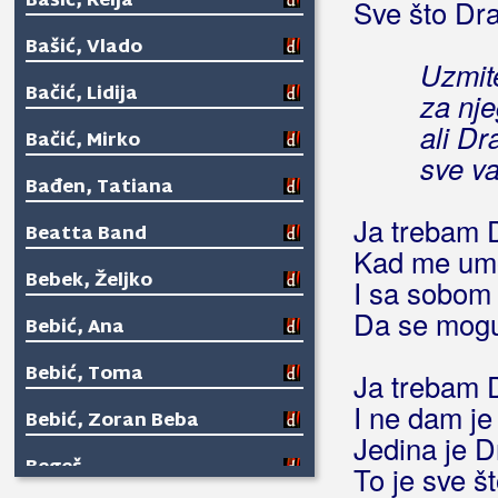
Bašić, Relja
Sve što Dra
Bašić, Vlado
Uzmite
Bačić, Lidija
za nje
ali D
Bačić, Mirko
sve v
Bađen, Tatiana
Ja trebam Dr
Beatta Band
Kad me umo
Bebek, Željko
I sa sobom
Da se mogu
Bebić, Ana
Bebić, Toma
Ja trebam 
I ne dam je
Bebić, Zoran Beba
Jedina je D
Begeš
To je sve š