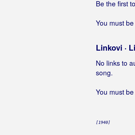
Be the first 
Berde Band
Berec, Edo
You must be 
Berekini
Linkovi · L
Berković, Sandra
Berny
No links to a
song.
Bete, Niko
Bešlić, Halid
You must be 
Bećar, Joža
Bećarine
Bećarine KUD Tena
[1940]