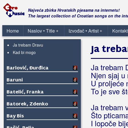
Barišić, Dario
Najveća zbirka Hrvatskih pjesama na internetu!
Barić, Darko
The largest collection of Croatian songs on the int
Barić, Franjo
Home
Naslov • Title
Izvođač • Artist
Kontakt
+
+
Duša moga oca
Ja trebam Dravu
Ja treb
Kad bi mogo
Ja trebam 
Barlović, Đurđica
Njen sjaj u
Baruni
U proljeće 
To je sve št
Batelić, Franka
Batorek, Zdenko
Ja trebam v
Što pticama
Bay Bis
I lopoče bi