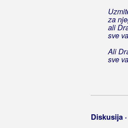
Begić, Zoran Zoka
Uzmite
Bekrija Band
za nje
ali D
Belajac, Ivan
sve v
Belan, Neno
Ali D
Belfast Food
sve v
Beluhan, Kristijan
Benc, Ivan
Benc, Ivana
Beni, Claudia
Beni, Daniel
Diskusija 
Benzon, Marsel