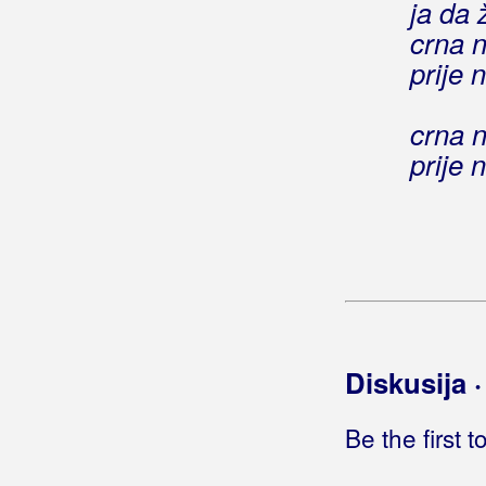
ja da 
Bećarsko Sunce
crna n
prije
Big Blue
Big-Joki-Team
crna n
prije
Bijelo Dugme
Bilać, Josip
Bilkić, Nedjeljko
Biseri Dijaspore
Bisernica
Diskusija 
Bistrički Potepuhi
Be the first 
Bizzo