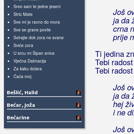
Sreo sam te jedne jeseni
Još ov
Stric Mate
ja da 
Sve mi je ravno do mora
crna n
Sve se grane povile
prije
Svirajte dok zora ne svane
Sviće zora
Ti jedina 
U srcu mi Šipan sniva
Tebi radost
Vječna Dalmacija
Tebi radost
Za šaku dolara
Ćaća moj
Još ov
Bešlić, Halid
ja da 
hej ži
Bećar, Joža
i ne d
Bećarine
Još ov
Bećarine KUD Tena