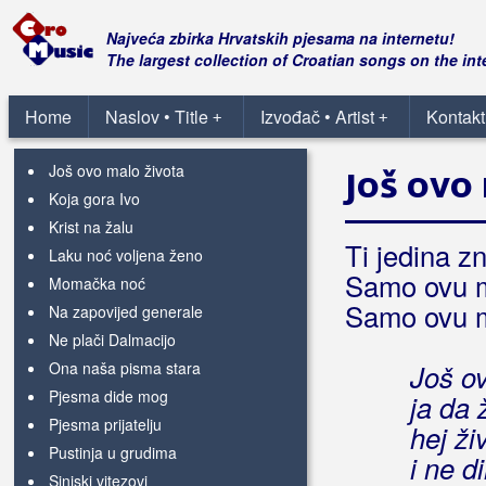
Herceg djevojko
Hercegovci za Dom spremni
Najveća zbirka Hrvatskih pjesama na internetu!
Hrvatski dragovoljac
The largest collection of Croatian songs on the int
HČSP
Ima jedna zemlja
Home
Naslov • Title
Izvođač • Artist
Kontakt
+
+
Istina
Još ovo malo života
Još ovo
Koja gora Ivo
Krist na žalu
Ti jedina z
Laku noć voljena ženo
Samo ovu m
Momačka noć
Samo ovu m
Na zapovijed generale
Ne plači Dalmacijo
Ona naša pisma stara
Još ov
Pjesma dide mog
ja da 
Pjesma prijatelju
hej ži
Pustinja u grudima
i ne d
Sinjski vitezovi