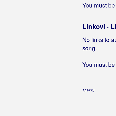
Biškup, Dražen
You must be 
Bičević, Alen
Bjejopoljski Tamburaši
Linkovi · L
Blagdan Band
No links to a
Blagdan, Maja
song.
Blanša
You must be 
Blaž
Blažinkov, Marinko
Blažinović, Kristina
[2066]
Blažinović, Vjekoslav
Boa