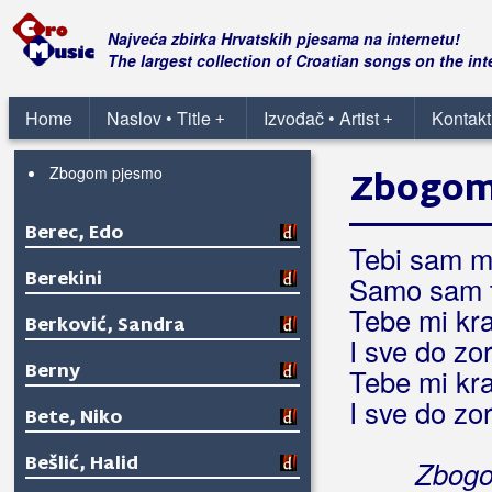
Svim na zemlji
Ti se ne daj da te gaze
Najveća zbirka Hrvatskih pjesama na internetu!
U to vrijeme godišta
The largest collection of Croatian songs on the int
Umoran sam željo moja
Za tobom moje srce žudi
Home
Naslov • Title
Izvođač • Artist
Kontakt
+
+
Zadnju će nam pjesmu pjevati
Zbogom pjesmo
Zbogom
Berec, Edo
Tebi sam m
Berekini
Samo sam t
Tebe mi kral
Berković, Sandra
I sve do zor
Berny
Tebe mi kral
I sve do zor
Bete, Niko
Bešlić, Halid
Zbogo