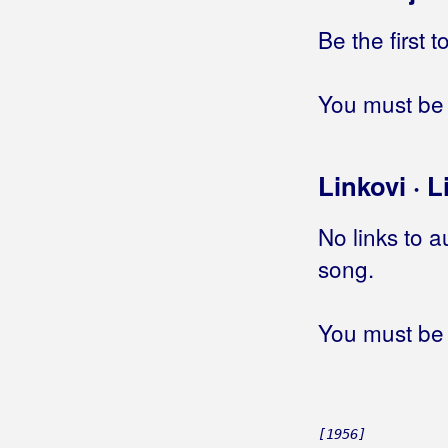
Bistrički Potepuhi
Be the first 
Bizzo
You must be 
Biškup, Dražen
Bičević, Alen
Linkovi · L
Bjejopoljski Tamburaši
No links to a
Blagdan Band
song.
Blagdan, Maja
Blanša
You must be 
Blaž
Blažinkov, Marinko
[1956]