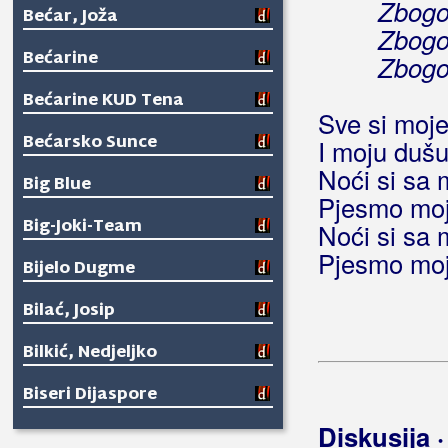
Zbogom
Bećar, Joža
Zbogo
Bećarine
Zbogom
Bećarine KUD Tena
Sve si moje
Bećarsko Sunce
I moju dušu 
Noći si sa
Big Blue
Pjesmo moj
Big-Joki-Team
Noći si sa
Pjesmo moj
Bijelo Dugme
Bilać, Josip
Bilkić, Nedjeljko
Biseri Dijaspore
Diskusija 
Bisernica