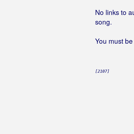
Jedno jutro čim je zora svanula
No links to a
Jednoga jutra čim stigo doma
song.
Jednom ćeš i ti plakati
Jesi l' svoju sreću našla
Kada pijem
You must be 
Koja gora Ivo
Koprive
Krila mladosti
Kućo stara
[2107]
Lito je na Ilindanu
Ljubim tebe Slavonijo
Mala moja oko plavo
Moja Hercegovina
Moja mila Kata
Naoružan sam do zuba
Narodno veselje
Ne pjevajte o mom kraju