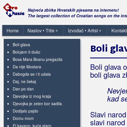
Ako se ikad na nebu sretnemo
Najveća zbirka Hrvatskih pjesama na internetu!
Bećar
The largest collection of Croatian songs on the int
Bil ti meni dala
Bilo jednom sretnih dvoje
Home
Naslov • Title
Izvođač • Artist
Kontakt
+
+
Bog samo zna
Boli glava
Boli gla
Bolujem ti dušo
Bosa Mara Bosnu pregazila
Boli glava 
Da nije Mostara
boli glava 
Dabogda se i ti udala
Daj, ne čekaj
Nevjer
Dan po dan
Djevojka iz mog kraja
kad se
Djevojka je zelen bor sadila
Dodijalo pajdo
Slavi narod
Domu mom
slavi narod
Ej kavano, kuća staro