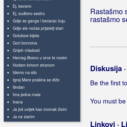
Ej, kavano
Rastašmo s
Ej, sudbino sestro
rastašmo s
Gdje se ganga i bećarac čuju
Gdje ste noćas prijatelji stari
Golubice bijela
Gori borovina
Grijeh mladosti
Herceg-Bosno u srce te nosim
Hodam krivom stranom
Diskusija 
Idemo na silo
Igraj Mare prašina se diže
Be the first 
Ilindan
Ima jedna mala
You must be 
Ivana
Ja još uvijek kao momak živim
Ja ne starim
Linkovi · L
Jablani