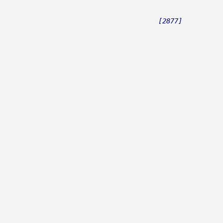
Butorac, Joso
Buđenje
[2877]