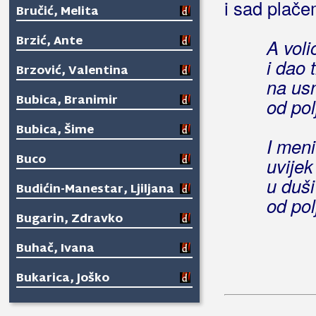
i sad plač
Bručić, Melita
Brzić, Ante
A voli
i dao 
Brzović, Valentina
na us
Bubica, Branimir
od pol
Bubica, Šime
I meni
Buco
uvijek
u duši
Budićin-Manestar, Ljiljana
od pol
Bugarin, Zdravko
Buhač, Ivana
Bukarica, Joško
Bulešić, Sandi