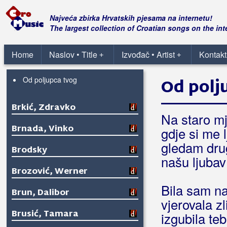
Brkić, Ivana
Najveća zbirka Hrvatskih pjesama na internetu!
The largest collection of Croatian songs on the int
Brkić, Marijan B.R.K.
Home
Naslov • Title
Izvođač • Artist
Kontakt
+
+
Brkić, Mario
Od poljupca tvog
Od polj
Brkić, Zdravko
Na staro m
Brnada, Vinko
gdje si me l
gledam dru
Brodsky
našu ljubav 
Brozović, Werner
Bila sam na
Brun, Dalibor
vjerovala z
Brusić, Tamara
izgubila te