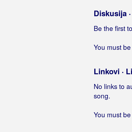
Bulić, Dragan
Diskusija 
Bulić, Luka
Be the first 
Bulić, Mate
Bumerang
You must be 
Bunjevac, Stjepan
Linkovi · L
Bura Band
Bura, Mirko
No links to a
song.
Burnać, Mladen
Butina, Roman
You must be 
Butković, Ivan Butko