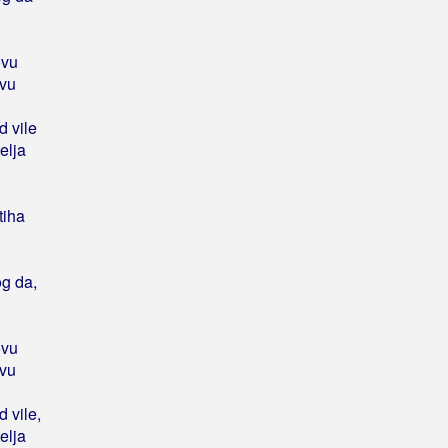
ovu
ovu
d vile
elja
tiha
og da,
ovu
ovu
d vile,
elja