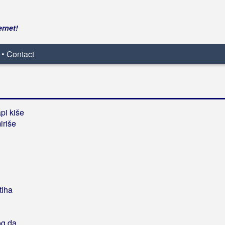
ernet!
 • Contact
api kiše
iriše
tiha
pog da