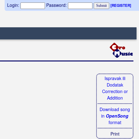
Login:
Password:
[REGISTER]
Ispravak ili
Dodatak
Correction or
Addition
Download song
in
OpenSong
format
Print