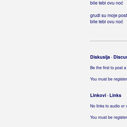
bile tebi ovu noć
Brkić, Mario
grudi su moje post
Brkić, Zdravko
bile tebi ovu noć
Brnada, Vinko
Brodsky
Brozović, Werner
Diskusija · Discu
Brun, Dalibor
Be the first to post
You must be register
Brusić, Tamara
Bručić, Melita
Linkovi · Links
Brzić, Ante
No links to audio or 
Brzović, Valentina
You must be register