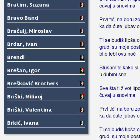
Bratim, Suzana
čuvaj u snovima
Bravo Band
Prvi tići na boru z
ka da ćute jubav 
Bračulj, Miroslav
Ti se budiš lipša o
Brdar, Ivan
grudi su moje post
bile tebi ovu noć
Brendi
Slušam te kako si 
Brešan, Igor
u dubini sna
Brešković Brothers
Sve šta ti život lip
čuvaj u snovima
Briški, Milivoj
Prvi tići na boru z
Briški, Valentina
ka da ćute jubav 
Brkić, Ivana
Ti se budiš lipša o
Brkić, Marijan B.R.K.
grudi su moje post