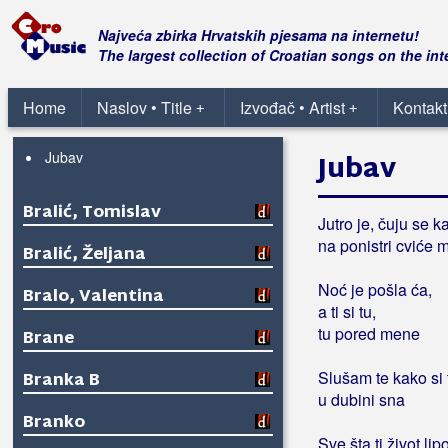
Brajša, Tomislav
Najveća zbirka Hrvatskih pjesama na internetu!
Brajčić, Teo
The largest collection of Croatian songs on the int
Duše dvi
Home
Naslov • Title
Izvođač • Artist
Kontakt
+
+
I da spati hoću ne mogu zbog tebe
spat
Jubav
Jubav
Bralić, Tomislav
Jutro je, čuju se k
na ponistri cviće m
Bralić, Željana
Noć je pošla ća,
Bralo, Valentina
a ti si tu,
tu pored mene
Brane
Slušam te kako si 
Branka B
u dubini sna
Branko
Sve šta ti život li