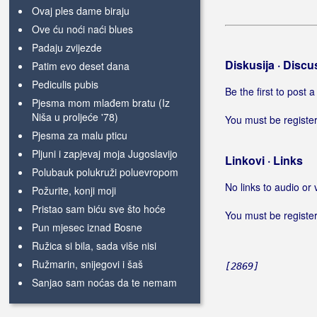
Ovaj ples dame biraju
Ove ću noći naći blues
Padaju zvijezde
Diskusija · Discu
Patim evo deset dana
Pediculis pubis
Be the first to post
Pjesma mom mlađem bratu (Iz
Niša u proljeće '78)
You must be register
Pjesma za malu pticu
Pljuni i zapjevaj moja Jugoslavijo
Linkovi · Links
Polubauk polukruži poluevropom
No links to audio or 
Požurite, konji moji
Pristao sam biću sve što hoće
You must be register
Pun mjesec iznad Bosne
Ružica si bila, sada više nisi
Ružmarin, snijegovi i šaš
[2869]
Sanjao sam noćas da te nemam
Selma