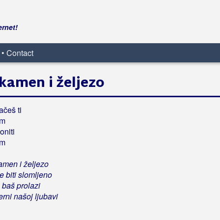
ernet!
 • Contact
kamen i željezo
ačeš ti
am
oniti
am
men i željezo
 biti slomljeno
 baš prolazi
rni našoj ljubavi