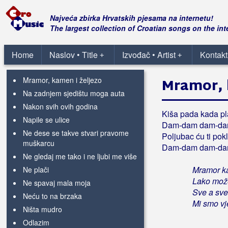
Lijepa naša
Lipe cvatu
Najveća zbirka Hrvatskih pjesama na internetu!
Lova
The largest collection of Croatian songs on the int
Loše vino
Meni se ne spava
Home
Naslov • Title
Izvođač • Artist
Kontakt
+
+
Mogla je biti prosta priča
Mramor, kamen i željezo
Mramor, 
Na zadnjem sjedištu moga auta
Nakon svih ovih godina
Kiša pada kada pl
Napile se ulice
Dam-dam dam-d
Ne dese se takve stvari pravome
Poljubac ću ti pokl
muškarcu
Dam-dam dam-d
Ne gledaj me tako i ne ljubi me više
Mramor ka
Ne plači
Lako može
Ne spavaj mala moja
Sve a sve
Neću to na brzaka
Mi smo vje
Ništa mudro
Odlazim