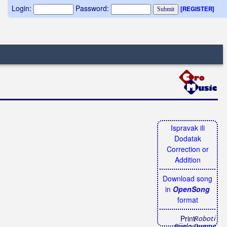
Login:
Password:
[REGISTER]
Ispravak ili
Dodatak
Correction or
Addition
Download song
in
OpenSong
format
Print
Roboti