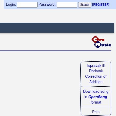
Login:
Password:
[REGISTER]
Ispravak ili
Dodatak
Correction or
Addition
Download song
in
OpenSong
format
Print