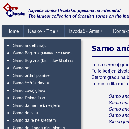
Sami sebi mi smo krivi
Sami smo krivi za sve
Najveća zbirka Hrvatskih pjesama na internetu!
Sami smo na svijetu
The largest collection of Croatian songs on the int
Sami u sali
Samo
Home
Naslov • Title
Izvođač • Artist
Kontakt
(Damir Urban)
+
+
Samo
(Ella)
Samo anđeli znaju
Samo anđ
Samo Bog zna
(Marina Tomašević)
Samo Bog zna
(Krunoslav Slabinac)
Tu na crvenoj grud
Samo bol
Tu je korijen život
Samo brda i planine
Starom gradu na bri
Samo čežnja davna
Tu me rodila moja
Samo čuvaj glavu
Samo anđe
Samo Dalmatinka
Samo anđ
Samo da me ne iznevjeriš
Samo anđe
Samo da si tu
Samo anđel
Samo da te ne sretnem
Što su jed
Samo da ti noge nisu hladne