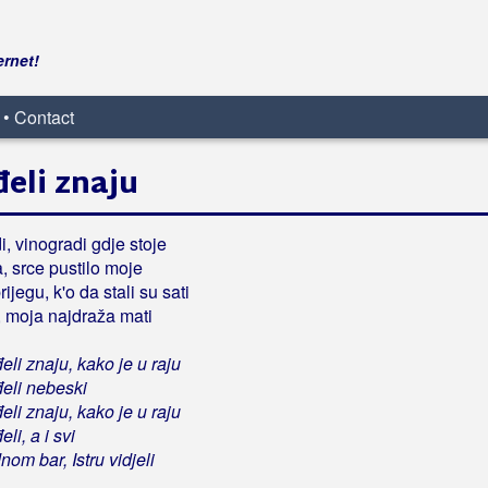
ernet!
 • Contact
eli znaju
i, vinogradi gdje stoje
a, srce pustilo moje
jegu, k'o da stali su sati
, moja najdraža mati
li znaju, kako je u raju
eli nebeski
li znaju, kako je u raju
i, a i svi
nom bar, Istru vidjeli