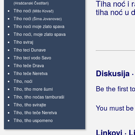
Tiha noć i 
(Hrašćanski Čestitari)
tiha noć u d
Tiho noći
(Mišo Kovač)
Tiho noći
(Šima Jovanovac)
Tiho noći moje zlato spava
Tiho noći, moje zlato spava
Tiho sviraj
Tiho teci Dunave
Tiho teci vodo Savo
Tiho teče Drava
Diskusija 
Tiho teče Neretva
Tiho, noći
Be the first 
Tiho, tiho more šumi
Tiho, tiho noćas tamburaši
Tiho, tiho svirajte
You must be 
Tiho, tiho teče Neretva
Tiho, tiho uspomeno
Tiho, tiho zasvirajte žice
Linkovi · L