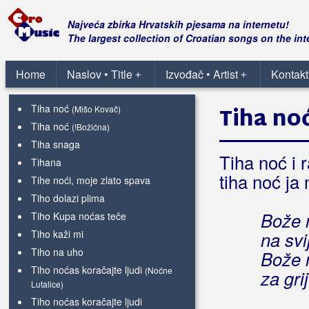
Ti znaš tko sam ja
Ti (Svaki je dan)
Najveća zbirka Hrvatskih pjesama na internetu!
Tičeki mali
The largest collection of Croatian songs on the int
Tići sviču
Tigidigi rege
Home
Naslov • Title
Izvođač • Artist
Kontakt
+
+
Tiha je noć
Tiha noć
Tiha no
(Mišo Kovač)
Tiha noć
(!Božićna)
Tiha snaga
Tiha noć i 
Tihana
tiha noć ja 
Tihe noći, moje zlato spava
Tiho dolazi plima
Bože m
Tiho Kupa noćas teče
Tiho kaži mi
na svi
Tiho na uho
Bože m
Tiho noćas koračajte ljudi
(Noćne
za gri
Lutalice)
Tiho noćas koračajte ljudi