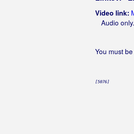
Tiho, tiho, tiše
Tija bi je zaboravit
Video link:
Tija bi te zaboravit
Audio only
Tija san je jubit
Tijana
Tijelo od laži
Tijo, noći
You must be 
Tilo
Tilo uz tilo
Time
(Colonia)
Time
(En Face)
[5076]
Tinja lumin
Tintilinti
Tipično muški
Tiririri Huanita
Tisućljeća prolaze
Tisuću
Tisuću devetsto dvadeset i osme