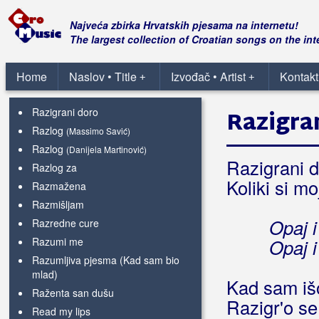
Razbila se čaša
Razbolio se ja
Najveća zbirka Hrvatskih pjesama na internetu!
Razglednica iz provincije
The largest collection of Croatian songs on the int
Razgovor sa konobarom
Razgovor sa Sonjom
Home
Naslov • Title
Izvođač • Artist
Kontakt
+
+
Razigrana šokadija
Razigrani doro
Razigra
Razlog
(Massimo Savić)
Razlog
(Danijela Martinović)
Razigrani d
Razlog za
Koliki si mo
Razmažena
Razmišljam
Opaj 
Razredne cure
Razumi me
Opaj i
Razumljiva pjesma (Kad sam bio
mlad)
Kad sam iš
Raženta san dušu
Razigr'o se
Read my lips