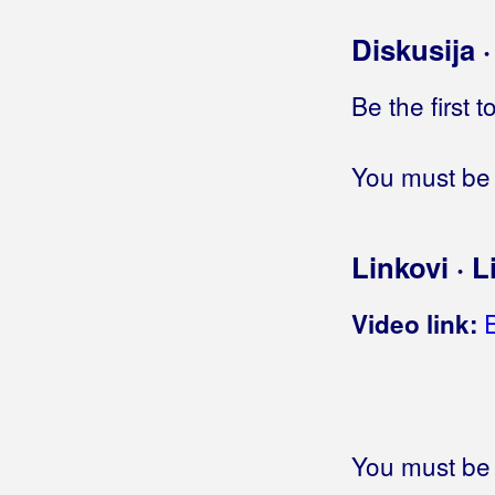
Reci mi
(Crvena Jabuka)
Reci mi
(Kim Verson)
Diskusija 
Reci mi
(Daleka Obala)
Reci mi
(Džentlmeni)
Be the first 
Reci mi da znam
Reci mi dušo
You must be 
Reci mi istinu
Reci mi ne
Reci mi tiho, tiho
Linkovi · L
Reci mi to
Reci mi toplinom srca
Video link:
Reci mi, please
Reci nešto
Reci nešto, al' ne šuti više
Reci srećo
Reci svim svojim frendicama
You must be 
Reci svojoj djeci
Reci što da učinim