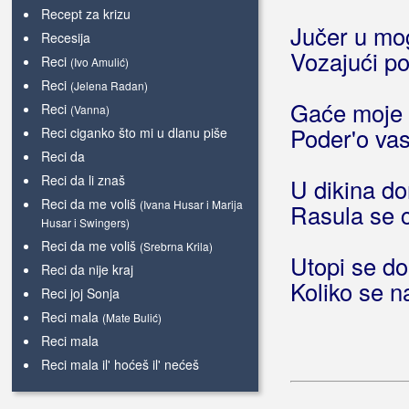
Recept za krizu
Jučer u mo
Recesija
Vozajući po
Reci
(Ivo Amulić)
Reci
(Jelena Radan)
Gaće moje 
Reci
(Vanna)
Poder'o vas
Reci ciganko što mi u dlanu piše
Reci da
Reci da li znaš
U dikina do
Reci da me voliš
(Ivana Husar i Marija
Rasula se c
Husar i Swingers)
Reci da me voliš
(Srebrna Krila)
Utopi se do
Reci da nije kraj
Koliko se 
Reci joj Sonja
Reci mala
(Mate Bulić)
Reci mala
Reci mala il' hoćeš il' nećeš
Reci mi
(Vještice)