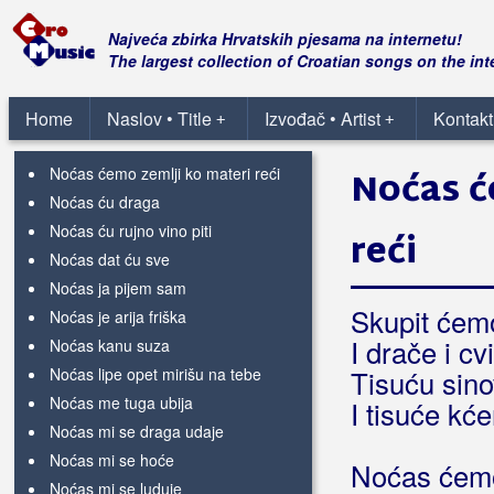
Noćas
(Tajči)
Noćas
(Saša Hindić)
Najveća zbirka Hrvatskih pjesama na internetu!
Noćas
(Neno Belan)
The largest collection of Croatian songs on the int
Noćas
(Dalmatino)
Noćas
Home
Naslov • Title
Izvođač • Artist
Kontakt
(Vesna Ivić)
+
+
Noćas će vjetar sklopiti oči svoje
Noćas ćemo zemlji ko materi reći
Noćas ć
Noćas ću draga
Noćas ću rujno vino piti
reći
Noćas dat ću sve
Noćas ja pijem sam
Skupit ćemo
Noćas je arija friška
I drače i c
Noćas kanu suza
Noćas lipe opet mirišu na tebe
Tisuću sino
Noćas me tuga ubija
I tisuće kće
Noćas mi se draga udaje
Noćas mi se hoće
Noćas ćemo 
Noćas mi se luduje