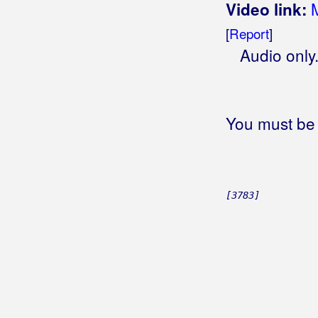
Noćni vjetar
Video link:
Noćnoptični
[
Report
]
Noću, danju
Audio only
Nogomet
Nogometaš
Noina arka
Nokna igra
You must be 
Non stop
Nono, moj dobri nono
Nora
Normalno
[3783]
Nosi mi se bijela boja
Nosi stvari sve
Nosin te u svakoj suzi
Nosioci istine
Nosit ću tvoju sliku
Nostalgična
Nostalgija
(Vatrogasci)