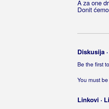
A za one dr
Fosili)
Donit ćemo 
Noćas umiru stare ljubavi
(E.T.)
Noćas vino točite
Noćas, sve je protiv nas
Noći bajna
Noći Istarske
Noći pijane
Noći su hladne
Diskusija 
Noćima je sanjam
Noćima ne spavam
Be the first 
Noćna muzika (La musica di notte)
Noćna ptica
(Josipa Lisac)
Noćna ptica
You must be 
(Elemental)
Noćna ptica
(Marijan Miše)
Noćna ptica
(Slatka Tajna)
Noćna ptica
(Podvinčani)
Linkovi · L
Noćna smjena