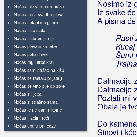
Nosimo iz g
Noćas mi svira harmonika
Iz svake će
Noćas moja svadba pjeva
A pisma će 
Noćas nek plaču gitare
Noćas nisu sjale
Rasti 
Noćas ništa bolje nije
Kucaj
Noćas pjevam za tebe
Šumi 
Noćas pokaži sve
Trajna
Noćas raj, jutros kraj
Noćas sam izašao na kišu
Noćas se rastaju prijatelji
Dalmacijo 
Noćas se vino pije do zore
Dalmacijo z
Noćas si lijepa
Pozlati mi 
Noćas si strašno sama
Obala je tv
Noćas te ne dam nikome
Noćas ti želim reći
Do kamena z
Noćas umiru princeze
Sinovi i kćer
Noćas umiru stare ljubavi
(Novi