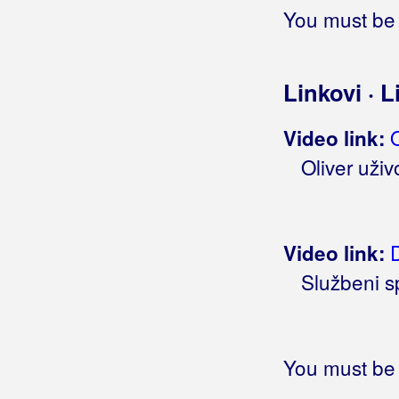
Moje misli tebi odlaze
You must be 
Moje misto
Moje more
Moje najdraže
Linkovi · L
Moje najmilije
Moje nebo
O
Video link:
Moje nevjerno
Oliver uži
Moje oči pune ljubavi
Moje pismo
Moje pjesme stih
Moje pjesme, moji snovi
D
Video link:
Moje plavo more
Službeni s
Moje prvo pijanstvo
Moje si more
Moje srce kucaj tiše
Moje srce ljubi dalmatinku
You must be 
Moje srce pati