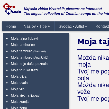
Moja stvar
Moja svitanja
Najveća zbirka Hrvatskih pjesama na internetu!
Moja šokadija
The largest collection of Croatian songs on the int
Moja šokica
Moja štikla
Home
Naslov • Title
Izvođač • Artist
Kontakt
(Vatrogasci)
+
+
Moja štikla
(Severina)
Moja tajna ljubavi
Moja taj
Moja tamburice
Moja tamburo
(Šarmeri)
Možda nikad
Moja tamburo
(Ana Jukić)
moja
Moja te je duša poznala
Tvoj me pogl
Moja te ruka traži
boja
Moja ulica
Moja uvala
Možda nika
Moja vilo
veže
Moja vječna ljubavi
Tvoj me pog
Moja zemlja
Moja žena