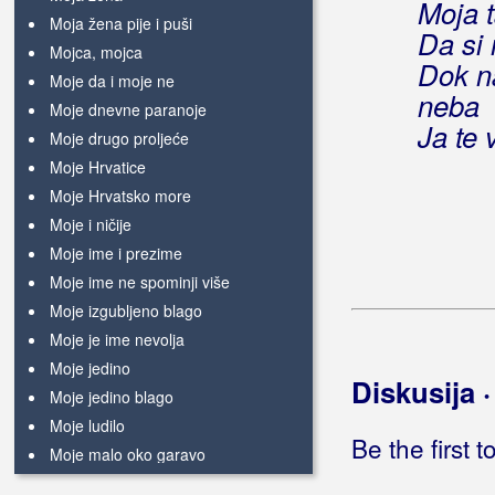
Moja t
Moja žena pije i puši
Da si 
Mojca, mojca
Dok na
Moje da i moje ne
neba
Moje dnevne paranoje
Ja te 
Moje drugo proljeće
Moje Hrvatice
Moje Hrvatsko more
Moje i ničije
Moje ime i prezime
Moje ime ne spominji više
Moje izgubljeno blago
Moje je ime nevolja
Moje jedino
Diskusija 
Moje jedino blago
Moje ludilo
Be the first 
Moje malo oko garavo
Moje milo