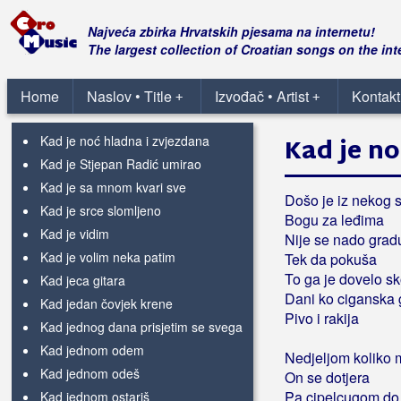
Kad dunje požute
Kad godine prođu
Najveća zbirka Hrvatskih pjesama na internetu!
Kad imaš druga
The largest collection of Croatian songs on the int
Kad izgubi se ljubav
Kad ja ne mogu
Home
Naslov • Title
Izvođač • Artist
Kontakt
+
+
Kad ja pođoh na Bembašu
Kad je noć hladna i zvjezdana
Kad je no
Kad je Stjepan Radić umirao
Kad je sa mnom kvari sve
Došo je iz nekog 
Kad je srce slomljeno
Bogu za leđima
Kad je vidim
Nije se nado grad
Kad je volim neka patim
Tek da pokuša
To ga je dovelo sk
Kad jeca gitara
Dani ko ciganska
Kad jedan čovjek krene
Pivo i rakija
Kad jednog dana prisjetim se svega
Kad jednom odem
Nedjeljom koliko
Kad jednom odeš
On se dotjera
Pa cipelcugom do 
Kad jednom ostariš