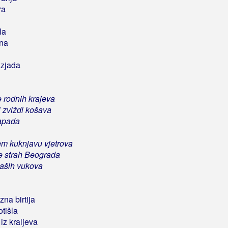
ra
la
ena
izjada
se rodnih krajeva
 zviždi košava
napada
m kuknjavu vjetrova
e strah Beograda
aših vukova
na birtija
otišla
z kraljeva