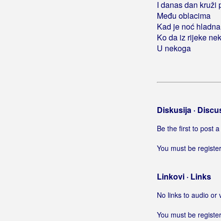
I danas dan kruži 
Kad me više ne bude
Među oblacima
Kad mendule procvitaju
Kad je noć hladna
Kad mi dođeš ti
Ko da iz rijeke ne
Kad mi je bilo najteže
U nekoga
Kad mi kažeš paša
Kad mi kažu
Kad mi nebo bude dom
Kad mi netko tebe spomene
Diskusija · Discu
Kad mi nije suđeno
Kad mi padneš na pamet
Be the first to post
Kad mi pišeš mila mati
You must be register
Kad mi pukne film
Kad mi ruke pružaš
Kad misli mi vrludaju
Linkovi · Links
Kad mislim na te
No links to audio or 
Kad mladost jednom prođe
Kad na tebe pomislim
You must be register