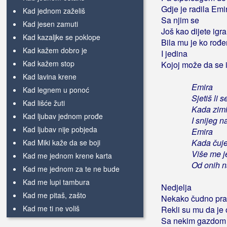
Gdje je radila Emi
Kad jednom zaželiš
Sa njim se
Kad jesen zamuti
Još kao dijete igra
Kad kazaljke se poklope
Bila mu je ko rođ
Kad kažem dobro je
I jedina
Kad kažem stop
Kojoj može da se 
Kad lavina krene
Emira
Kad legnem u ponoć
Sjetiš li 
Kad lišće žuti
Kada zimi
Kad ljubav jednom prođe
I snijeg 
Kad ljubav nije pobjeda
Emira
Kada čuje
Kad Miki kaže da se boji
Više me j
Kad me jednom krene karta
Od onih n
Kad me jednom za te ne bude
Kad me lupi tambura
Nedjelja
Kad me pitaš, zašto
Nekako čudno praz
Kad me ti ne voliš
Rekli su mu da je 
Sa nekim gazdom i
Kad me tvoja ljubav prekrije