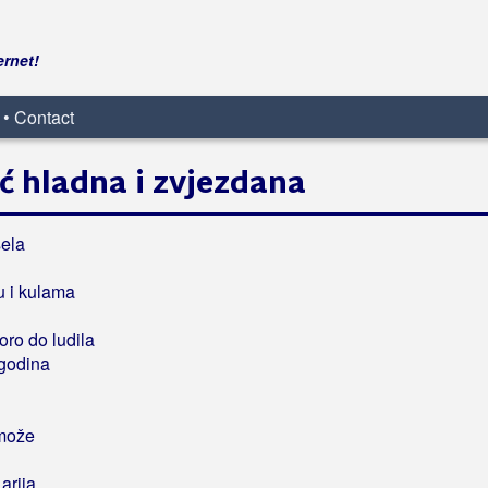
ernet!
 • Contact
ć hladna i zvjezdana
sela
u i kulama
oro do ludila
 godina
 može
arija