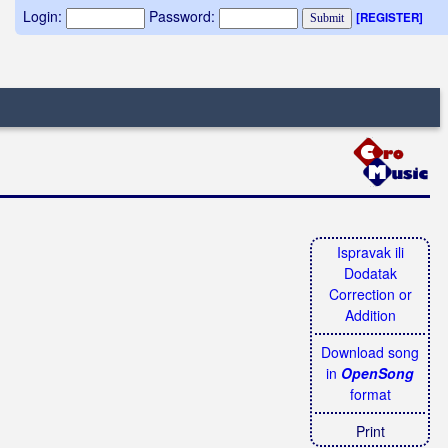
Login:
Password:
[REGISTER]
Ispravak ili
Dodatak
Correction or
Addition
Download song
in
OpenSong
format
Print